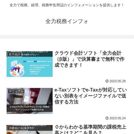
全力で税務、経理、税務申告周辺のインフォメーションを提供します！
全力税務インフォ
クラウド会計ソフト「全力会計
全力会計
（β版）」で決算書まで無料で作
成できます！
2023.05.29
e-Taxソフトでe-Taxが対応してい
マニュアル
ない別表をイメージファイルで送
信する方法
2023.05.24
０からわかる基準期間の課税売上
消費税の知識
高とは？どこを見る？