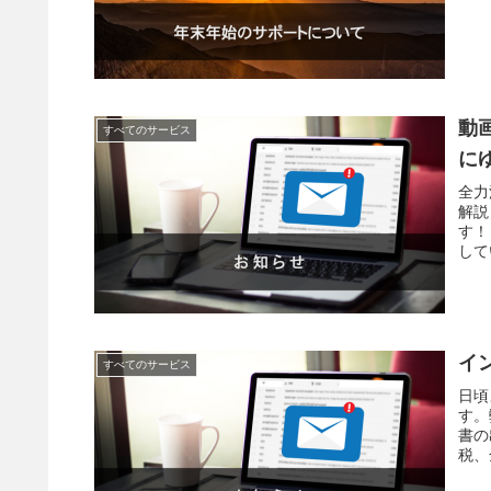
動
すべてのサービス
に
全力
解説
す！
して
イ
すべてのサービス
日頃
す。
書の
税、