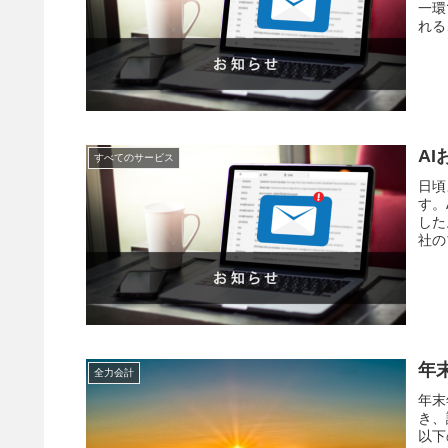
一環
れる
A
すべてのサービス
日頃
す。
した
社の
年
全力会計
年末
き、
以下