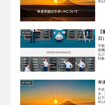
年1
【
全力会計
日
平素
新機
など
対象
年
全力会計
年末
き、
以下
年1