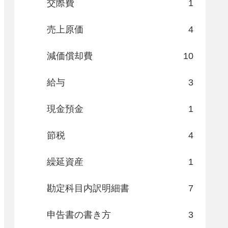
交際費
1
売上原価
4
減価償却費
10
給与
3
現金預金
1
節税
4
繰延資産
1
勘定科目内訳明細書
7
申告書の書き方
3