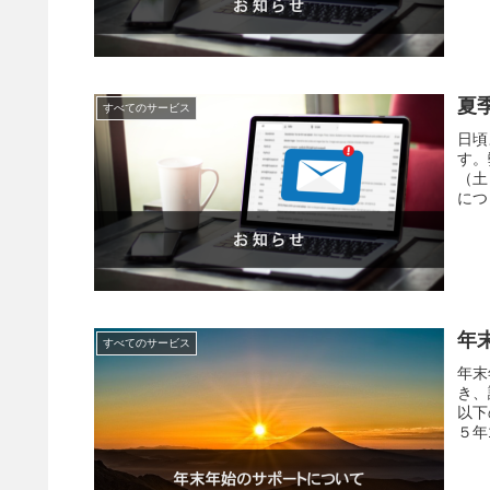
夏
すべてのサービス
日頃
す。
（土
につ
年
すべてのサービス
年末
き、
以下
５年