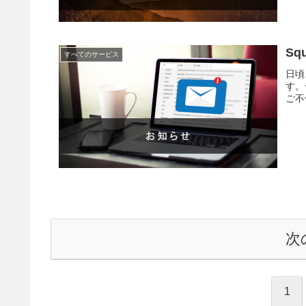
S
すべてのサービス
日頃
す。
ご不
次
1