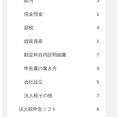
給与
3
現金預金
1
節税
4
繰延資産
1
勘定科目内訳明細書
7
申告書の書き方
3
会社設立
5
法人税その他
7
法人税申告ソフト
6