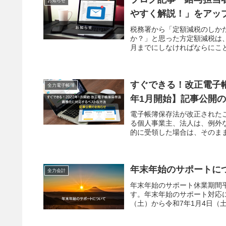
お知らせ
やすく解説！」をアッ
税務署から「定額減税のしか
か？」と思った方定額減税は
月までにしなければならにこと
すぐできる！改正電子帳
全力電子帳簿
年1月開始】記事公開
電子帳簿保存法が改正されたこ
る個人事業主、法人は、例外な
的に受領した場合は、そのまま
年末年始のサポートに
全力会計
年末年始のサポート休業期間
す。年末年始のサポート対応に
（土）から令和7年1月4日（