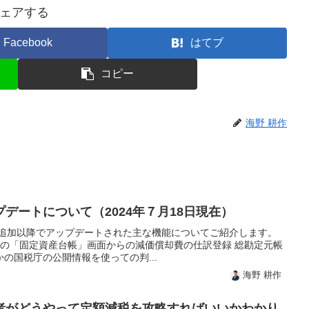
ェアする
Facebook
はてブ
コピー
海野 耕作
デートについて（2024年７月18日現在）
の追加以降でアップデートされた主な機能についてご紹介します。
税の「固定資産台帳」画面からの減価償却費の仕訳登録 総勘定元帳
の国税庁の公開情報を使っての判...
海野 耕作
者がどうやって定額減税を攻略すればいいかわかり