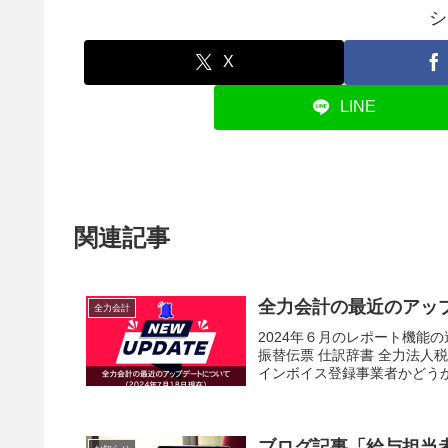
シ
X
LINE
関連記事
全力会計の最近のアップ
全力会計
2024年６月のレポート機能
振替伝票 仕訳辞書 全力法人
インボイス登録事業者かどうか
ブログ記事「給与担当