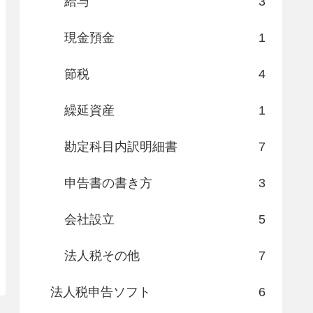
給与
3
現金預金
1
節税
4
繰延資産
1
勘定科目内訳明細書
7
申告書の書き方
3
会社設立
5
法人税その他
7
法人税申告ソフト
6