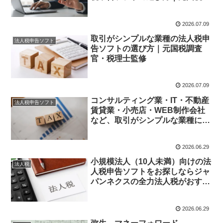
査官・税理士が解説
2026.07.09
取引がシンプルな業種の法人税申
法人税申告ソフト
告ソフトの選び方｜元国税調査
官・税理士監修
2026.07.09
コンサルティング業・IT・不動産
法人税申告ソフト
賃貸業・小売店・WEB制作会社
など、取引がシンプルな業種に強
い法人税申告ソフトをお探しなら
ジャパンネクスの全力法人税がお
2026.06.29
すすめです
小規模法人（10人未満）向けの法
法人税
人税申告ソフトをお探しならジャ
パンネクスの全力法人税がおすす
めです
2026.06.29