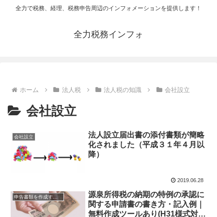
全力で税務、経理、税務申告周辺のインフォメーションを提供します！
全力税務インフォ
ホーム
法人税
法人税の知識
会社設立
会社設立
法人設立届出書の添付書類が簡略
会社設立
化されました（平成３１年４月以
降）
2019.06.28
源泉所得税の納期の特例の承認に
申告書類を作成する方法
関する申請書の書き方・記入例｜
無料作成ツールあり(H31様式対