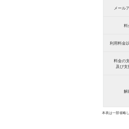
メール
料
利用料金
料金の
及び支
解
本表は一部省略