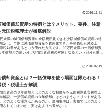
2016.11.21
額減価償却資産の特例とは？メリット、要件、注意
を元国税税理士が徹底解説
万円未満の減価償却資産の全額費用化できる少額減価償却資産の特
規定は、早期に減価償却資産を費用化でき、事務負担も減る上
節税効果があるという優れた方法です。20万円未満の一括償却資
3年償却との使い分けや償却資産税の対象となるという部分も重要
。この記事で重要な部分全部を解説しています。
2016.02.19
括償却資産とは？一括償却を使う場面は限られる！
国税・税理士が解説
償却資産の３年償却とはどのような制度かを元国税調査官税理士
単解説。一括償却資産の３年償却にはどのようなメリットがある
。どのような注意点があるのか。適用要件は。実務ではどのよう
用されているのか。実はあまり出番がない。