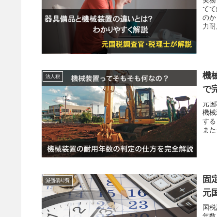
てて
のか
力耐
機
法人税
で
元国
機械
する
また
説。
固
減価償却費
元
国税
年数