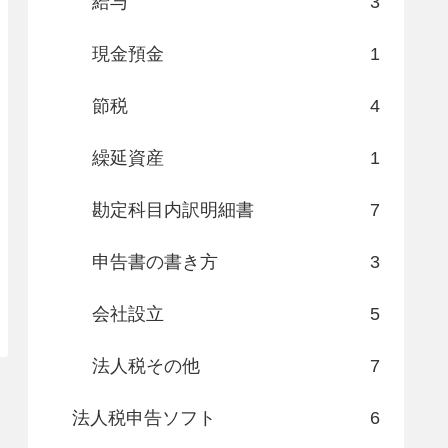
給与
3
現金預金
1
節税
4
繰延資産
1
勘定科目内訳明細書
7
申告書の書き方
3
会社設立
5
法人税その他
7
法人税申告ソフト
6