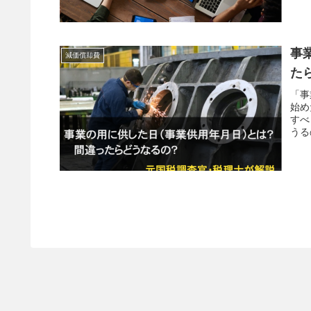
事
減価償却費
た
「事
始め
すべ
うる
て事