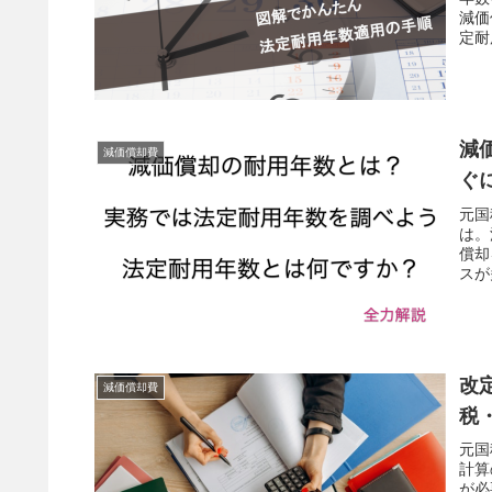
減価
定耐
減
減価償却費
ぐ
元国
は。
償却
スが
改
減価償却費
税
元国
計算
が必