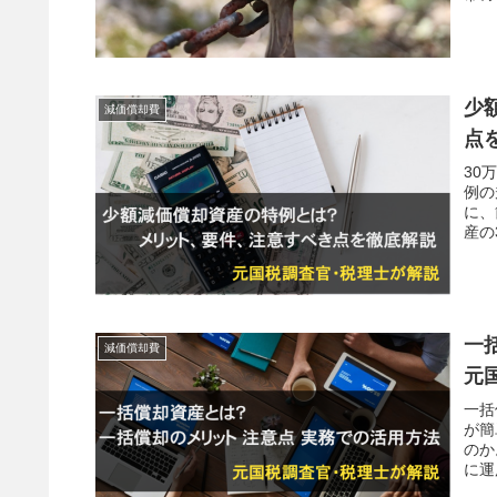
少
減価償却費
点
30
例の
に、
産の
です
一
減価償却費
元
一括
が簡
のか
に運