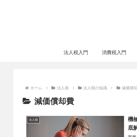
法人税入門
消費税入門
ホーム
法人税
法人税の知識
減価償
減価償却費
機
法人税
底
実務