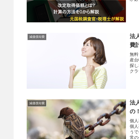
法
減価償却費
費
無料
産台
探し
クラ
法
減価償却費
の
個人
個人
うで
常の