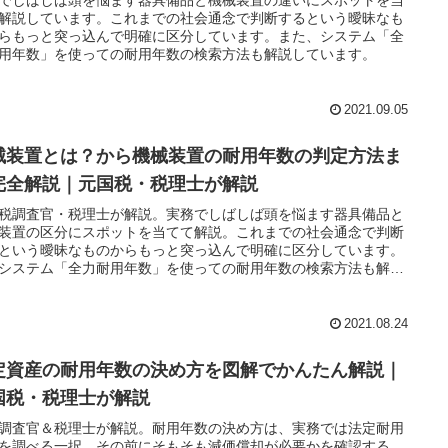
解説しています。これまでの社会通念で判断するという曖昧なも
らもっと突っ込んで明確に区分しています。また、システム「全
用年数」を使っての耐用年数の検索方法も解説しています。
2021.09.05
械装置とは？から機械装置の耐用年数の判定方法ま
完全解説｜元国税・税理士が解説
税調査官・税理士が解説。実務でしばしば頭を悩ます器具備品と
装置の区分にスポットを当てて解説。これまでの社会通念で判断
という曖昧なものからもっと突っ込んで明確に区分しています。
システム「全力耐用年数」を使っての耐用年数の検索方法も解
2021.08.24
定資産の耐用年数の決め方を図解でかんたん解説｜
国税・税理士が解説
調査官＆税理士が解説。耐用年数の決め方は、実務では法定耐用
を調べる一択。その前にそもそも減価償却が必要かを確認する。