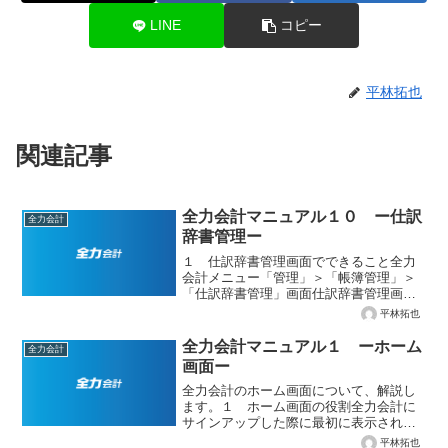
LINE
コピー
平林拓也
関連記事
全力会計マニュアル１０ ー仕訳
全力会計
辞書管理ー
１ 仕訳辞書管理画面でできること全力
会計メニュー「管理」＞「帳簿管理」＞
「仕訳辞書管理」画面仕訳辞書管理画面
では、次のことを行うことができま
平林拓也
す。・仕訳辞書を登録する・登録した仕
訳辞書の内容を確認する・登録した仕訳
全力会計マニュアル１ ーホーム
全力会計
辞書の内容を修正する・登録し...
画面ー
全力会計のホーム画面について、解説し
ます。１ ホーム画面の役割全力会計に
サインアップした際に最初に表示される
画面です。全力会計に関するお知らせ等
平林拓也