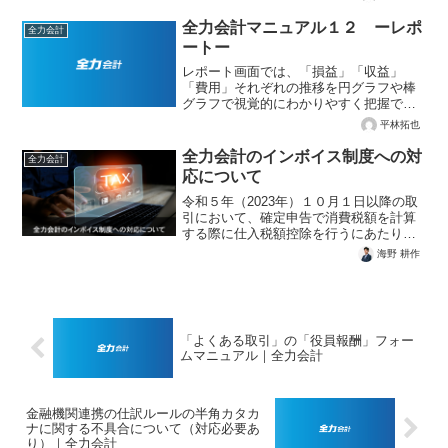
をご案内します。全力会計の機能をご利
用になるには、画面左のメニューバーよ
全力会計マニュアル１２ ーレポ
全力会計
り項目を選択してください...
ートー
レポート画面では、「損益」「収益」
「費用」それぞれの推移を円グラフや棒
グラフで視覚的にわかりやすく把握でき
ます。１ 各レポート画面の説明「損
平林拓也
益」「収益」「費用」それぞれのレポー
トの特徴は次のとおりです。1-1 損益レ
全力会計のインボイス制度への対
全力会計
ポート全力会計メニュー「...
応について
令和５年（2023年）１０月１日以降の取
引において、確定申告で消費税額を計算
する際に仕入税額控除を行うにあたり、
原則適格請求書（以下インボイスとい
海野 耕作
う。）の保存が要件になりました。つま
り、支払い時にインボイスの交付を受け
ない場合は、その支払っ...
「よくある取引」の「役員報酬」フォー
ムマニュアル｜全力会計
金融機関連携の仕訳ルールの半角カタカ
ナに関する不具合について（対応必要あ
り）｜全力会計