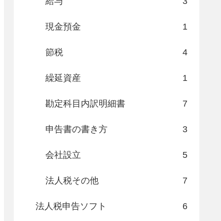
給与
3
現金預金
1
節税
4
繰延資産
1
勘定科目内訳明細書
7
申告書の書き方
3
会社設立
5
法人税その他
7
法人税申告ソフト
6