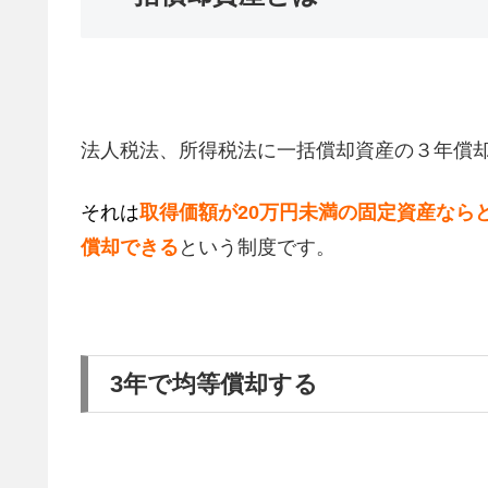
法人税法、所得税法に一括償却資産の３年償
それは
取得価額が20万円未満の固定資産なら
償却できる
という制度です。
3年で均等償却する