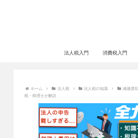
法人税入門
消費税入門
ホーム
法人税
法人税の知識
減価償
税・税理士が解説