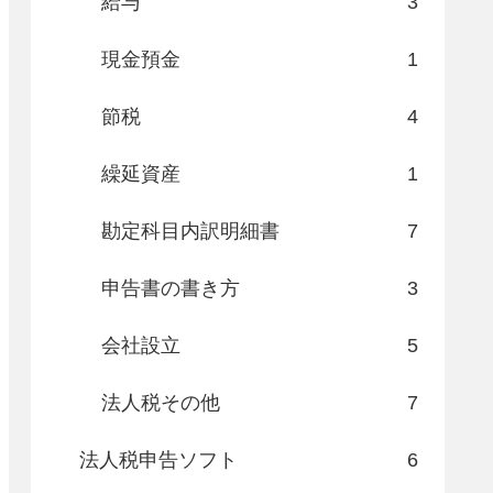
給与
3
現金預金
1
節税
4
繰延資産
1
勘定科目内訳明細書
7
申告書の書き方
3
会社設立
5
法人税その他
7
法人税申告ソフト
6