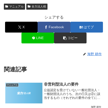
マニュアル
全力法人税
シェアする
X
Facebook
はてブ
LINE
コピー
海野 耕作
関連記事
非営利型法人の要件
マニュアル
公益認定を受けていない一般社団法人・
一般財団法人のうち、次の①又は②に該
当するもの（それぞれの要件の全てに該
当する必要があります。）は、特段の手
続を踏むことなく公益法人等である非営
海野 耕作