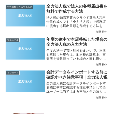
利型法人になります（法人税法２九の
二、法人税法施行令３）。な...
全力法人税で法人の各種届出書を
申告書類を作成する方法
無料で作成する方法
法人税の知識不要のクラウド型法人税申
告書作成ソフト「全力法人税」で税務署
に提出する届出書類を作成する方法を解
説します。作成できる届出等の種類 法人
海野 耕作
設立届出書（税務署用） 青色申告の承認
申請書 給与支払事務所等の開設・移転・
年度の途中で本店移転した場合の
マニュアル
廃止届出書 源泉所...
全力法人税の入力方法
年度の途中で市区町村をまたいで、本店
を移転した場合は、地方税の計算上、事
業所を複数持っている場合と同じ扱いに
なり、計算（申告書の作成）が複雑にな
海野 耕作
ります。市区町村をまたいで本店を移転
した場合の申告の違い本店のみの事業所
会計データをインポートする前に
インポート
が１つしかない法人と、本...
確認すべき注意事項｜全力法人税
全力法人税に会計データをインポートす
る際に事前に確認する注意事項として全
ユーザーに当てはまる事項と全力法人税
で消費税の申告を作成するユーザーだけ
海野 耕作
に関係する事項に分類して説明します。
１ 全力法人税共通事項1-1 当期発生する
未払法人税等を決算...