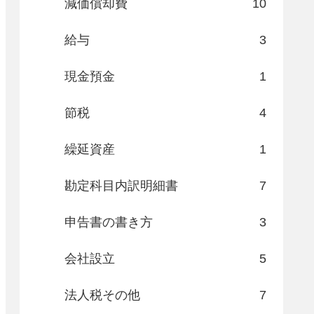
減価償却費
10
給与
3
現金預金
1
節税
4
繰延資産
1
勘定科目内訳明細書
7
申告書の書き方
3
会社設立
5
法人税その他
7