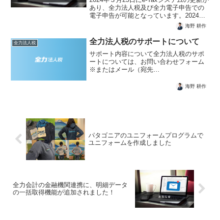
あり、全力法人税及び全力電子申告での
電子申告が可能となっています。2024年
３月１日以降終了事業年度から勘定科目
海野 耕作
内訳明細書と事業概況説明書が新しい様
式になります。以下のお知らせで電子申
全力法人税のサポートについて
全力法人税
告につい...
サポート内容について全力法人税のサポ
ートについては、お問い合わせフォーム
※またはメール（宛先
support@japanex.jp）からのお問い合わ
せに対してメールでご対応いたします。
海野 耕作
※お問い合わせフォーム：ログイン後の
メニューバーの「設定」...
パタゴニアのユニフォームプログラムで
ユニフォームを作成しました
全力会計の金融機関連携に、明細データ
の一括取得機能が追加されました！