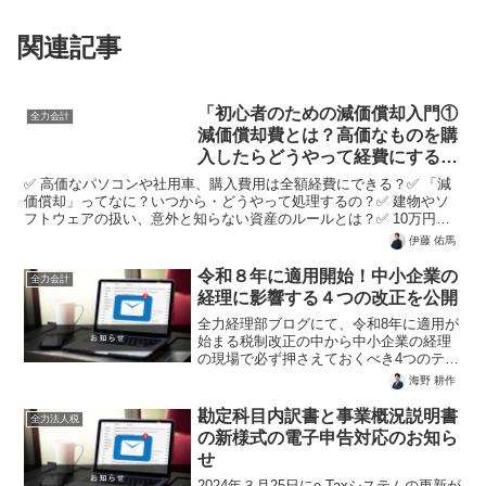
関連記事
「初心者のための減価償却入門①
全力会計
減価償却費とは？高価なものを購
入したらどうやって経費にする
の？」を公開しました！
✅ 高価なパソコンや社用車、購入費用は全額経費にできる？✅ 「減
価償却」ってなに？いつから・どうやって処理するの？✅ 建物やソ
フトウェアの扱い、意外と知らない資産のルールとは？✅ 10万円未
満の備品なら一括処理OK？即時償却の基本も解説！✅...
伊藤 佑馬
令和８年に適用開始！中小企業の
全力会計
経理に影響する４つの改正を公開
全力経理部ブログにて、令和8年に適用が
始まる税制改正の中から中小企業の経理
の現場で必ず押さえておくべき4つのテー
マをピックアップし、わかりやすく解説
海野 耕作
した記事を公開しました。■ 公開記事一
覧 防衛特別法人税とは？税額0円でも申
勘定科目内訳書と事業概況説明書
全力法人税
告必須の落とし穴...
の新様式の電子申告対応のお知ら
せ
2024年３月25日にe-Taxシステムの更新が