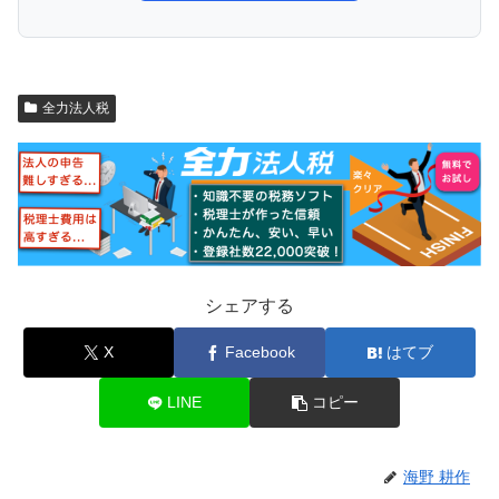
全力法人税
シェアする
X
Facebook
はてブ
LINE
コピー
海野 耕作