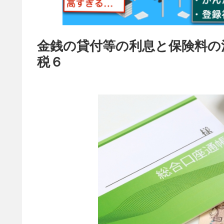
金銭の貸付等の利息と保険料の
税６