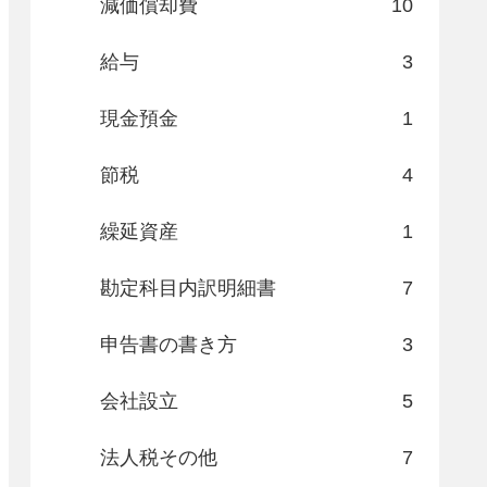
減価償却費
10
給与
3
現金預金
1
節税
4
繰延資産
1
勘定科目内訳明細書
7
申告書の書き方
3
会社設立
5
法人税その他
7