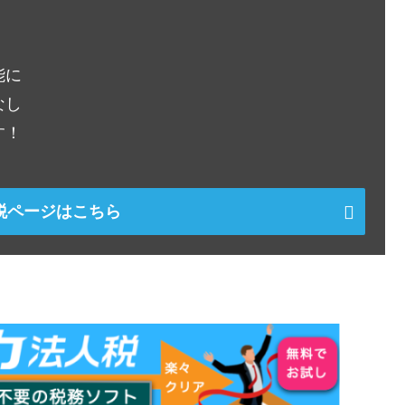
能に
なし
す！
税ページはこちら