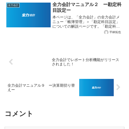
期間の右端にある「切り替え」ボタンを
全力会計マニュアル２ ー勘定科
全力会計
押してください。操作対象...
目設定ー
本ページは、「全力会計」の全力会計メ
ニュー「帳簿管理」＞「勘定科目設定」
についての解説ページです。「勘定科目
設定」画面では、仕訳登録で使用する勘
平林拓也
定科目を新規登録したり、編集、削除、
選択肢での表示順や表示非表示を設定で
きます。補助科目について...
全力会計でレポート分析機能がリリース
されました！
全力会計マニュアル９ ー決算期切り替
えー
コメント