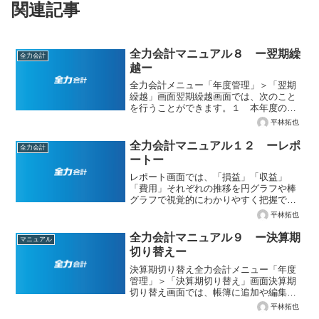
関連記事
全力会計マニュアル８ ー翌期繰
全力会計
越ー
全力会計メニュー「年度管理」＞「翌期
繰越」画面翌期繰越画面では、次のこと
を行うことができます。１ 本年度の会
計データを繰り越さずに次年度を作成
平林拓也
２ 本年度の会計データを繰り越して次
年度を作成１ 本年度の会計データを繰
全力会計マニュアル１２ ーレポ
全力会計
り越さずに次年度を作成本年...
ートー
レポート画面では、「損益」「収益」
「費用」それぞれの推移を円グラフや棒
グラフで視覚的にわかりやすく把握でき
ます。１ 各レポート画面の説明「損
平林拓也
益」「収益」「費用」それぞれのレポー
トの特徴は次のとおりです。1-1 損益レ
全力会計マニュアル９ ー決算期
マニュアル
ポート全力会計メニュー「...
切り替えー
決算期切り替え全力会計メニュー「年度
管理」＞「決算期切り替え」画面決算期
切り替え画面では、帳簿に追加や編集す
る対象の決算期（＝会計期間）を切り替
平林拓也
えることができます。切り替えたい会計