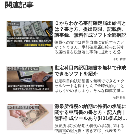
関連記事
０からわかる事前確定届出給与と
役員給与
は？書き方、提出期限、記載例、
議事録、無料作成ソフト全部解説
役員への賞与は原則自由に支給すること
ができません。事前確定届出給与に関す
る届出書を税務署に事前に提出する必要
があります。その届出書の書き方を記載
海野 耕作
例を交えて解説。提出期限は最重要チェ
ック事項です。賞与を支給する際には議
勘定科目内訳明細書を無料で作成
申告書類を作成する方法
事録を作成する必要があります。議事録
できるソフトを紹介
のサンプル付き。正確に簡単に作成でき
る無料ソフトも紹介。
勘定科目内訳明細書を無料でできるエク
セルシートを探すなんて全時代的なこと
はもうやめましょう。そんな肉体労働的
時代はすぎています。無料でもっと効率
海野 耕作
的にスマートにクラウド税務ソフトで作
成しましょう。登録ユーザー数16000社超
源泉所得税の納期の特例の承認に
申告書類を作成する方法
の元国税調査官・税理士監修。高評価レ
関する申請書の書き方・記入例｜
ビュー550件越え。
無料作成ツールあり(H31様式対
応)
源泉所得税の納期の特例の承認に関する
申請書の記入例・書き方① 代表者の