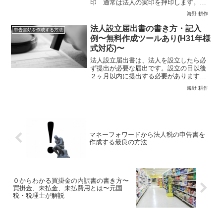
印 通常は法人の実印を押印します。た
だし、特に指定はないのでそうでないか
海野 耕作
らといってお咎めがあるわけではありま
せん。② 給与支払事務所等の所在地申
法人設立届出書の書き方・記入
申告書類を作成する方法
請者の住所又は本店の所在地...
例〜無料作成ツールあり(H31年様
式対応)〜
法人設立届出書は、法人を設立したら必
ず提出が必要な届出です。設立の日以後
２ヶ月以内に提出する必要があります。
２ヶ月以内に提出しないことにより、罰
海野 耕作
則はありませんが、忘れていたら速やか
に提出しましょう。それでは、法人設立
届出書の書き方を解説して...
マネーフォワードから法人税の申告書を
作成する最良の方法
０からわかる買掛金の内訳書の書き方〜
買掛金、未払金、未払費用とは〜元国
税・税理士が解説