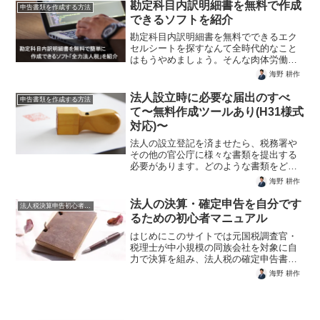
ら法人税と地方税の確定申告書を作成す
勘定科目内訳明細書を無料で作成
申告書類を作成する方法
るまで...
できるソフトを紹介
勘定科目内訳明細書を無料でできるエク
セルシートを探すなんて全時代的なこと
はもうやめましょう。そんな肉体労働的
時代はすぎています。無料でもっと効率
海野 耕作
的にスマートにクラウド税務ソフトで作
成しましょう。登録ユーザー数16000社超
法人設立時に必要な届出のすべ
申告書類を作成する方法
の元国税調査官・税理士監修。高評価レ
て〜無料作成ツールあり(H31様式
ビュー550件越え。
対応)〜
法人の設立登記を済ませたら、税務署や
その他の官公庁に様々な書類を提出する
必要があります。どのような書類をどこ
に提出するのかをご説明します。そして
海野 耕作
必要な種々の届出書類を無料で簡単に作
成するツールを紹介します。作成できる
法人の決算・確定申告を自分です
法人税決算申告初心者マニュアル
書類は次のとおりです。 ...
るための初心者マニュアル
はじめにこのサイトでは元国税調査官・
税理士が中小規模の同族会社を対象に自
力で決算を組み、法人税の確定申告書を
自分で作成するために必要な情報を惜し
海野 耕作
みなく提供します。法人税のことを知ら
なくても確定申告ができるでしょうか？
中小の同族会社であればそ...