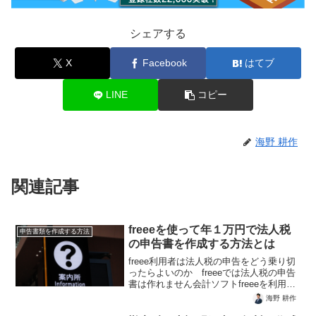
シェアする
X
Facebook
はてブ
LINE
コピー
海野 耕作
関連記事
freeeを使って年１万円で法人税
申告書類を作成する方法
の申告書を作成する方法とは
freee利用者は法人税の申告をどう乗り切
ったらよいのか freeeでは法人税の申告
書は作れません会計ソフトfreeeを利用し
ていれば決算書までは作成することがで
海野 耕作
きます。ただし、法人の場合は、そこか