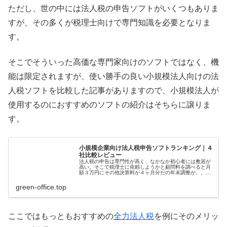
ただし、世の中には法人税の申告ソフトがいくつもありま
すが、その多くが税理士向けで専門知識を必要となりま
す。
そこでそういった高価な専門家向けのソフトではなく、機
能は限定されますが、使い勝手の良い小規模法人向けの法
人税ソフトを比較した記事がありますので、小規模法人が
使用するのにおすすめのソフトの紹介はそちらに譲りま
す。
小規模企業向け法人税申告ソフトランキング｜４
社比較レビュー
法人税の申告は専門性が高く、なかなか初心者には敷居が
高い。そこで税理士に依頼しようかと顧問料を調べると月
額３万円にその他決算料が４ヶ月分だの年末調整が、、、
などとても負担できない。やっぱりなんとか自分でできな
いか。と考える会社さんは多いので
green-office.top
ここではもっともおすすめの
全力法人税
を例にそのメリッ