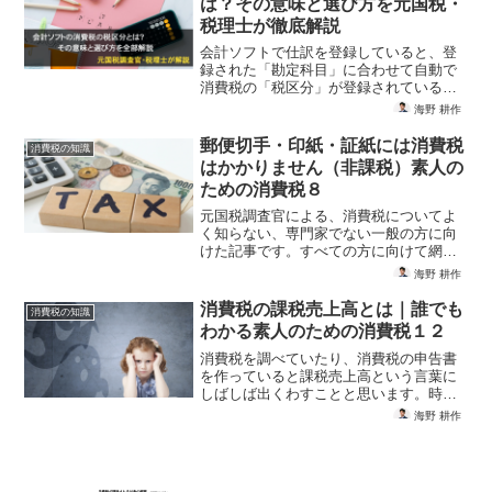
関連記事
消費税の課税対象となる課税取引
消費税の知識
とは【図解】誰でもわかる素人の
ための消費税１１
元国税調査官・税理士による、消費税に
ついてよく知らない、専門家でない一般
の方に向けた記事です。すべての方に向
けて網羅的に説明すると市販の参考書の
海野 耕作
ようにわかりにくいものになりますの
で、中小企業向け、一般の方向けに的を
会計ソフトの消費税の税区分と
消費税の知識
絞ってわかりやすく解説しま...
は？その意味と選び方を元国税・
税理士が徹底解説
会計ソフトで仕訳を登録していると、登
録された「勘定科目」に合わせて自動で
消費税の「税区分」が登録されているこ
とに気づくと思います。消費税を申告し
海野 耕作
て納税する義務があるにもかかわらず、
この事実に気付いていない場合はたいへ
郵便切手・印紙・証紙には消費税
消費税の知識
ん危険です。正確な申告書...
はかかりません（非課税）素人の