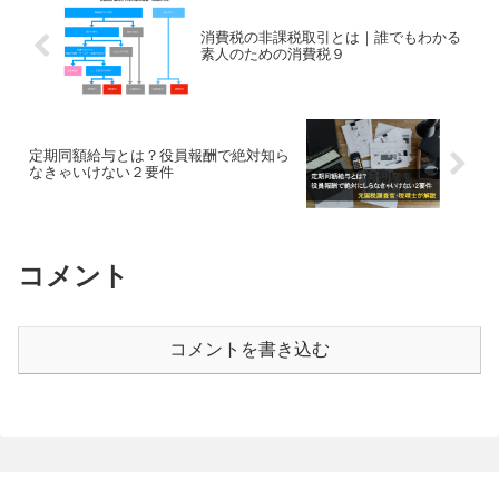
ための消費税８
元国税調査官による、消費税についてよ
く知らない、専門家でない一般の方に向
けた記事です。すべての方に向けて網羅
的に説明すると市販の参考書のようにわ
海野 耕作
かりにくいものになりますので、中小企
業向け、一般の方向けに的を絞ってわか
消費税の課税売上高とは｜誰でも
消費税の知識
りやすく解説します。今回...
わかる素人のための消費税１２
消費税を調べていたり、消費税の申告書
を作っていると課税売上高という言葉に
しばしば出くわすことと思います。時に
は法人税の申告書を作っているときにも
海野 耕作
事業概況説明書で出会ったりもします。
課税売上高は消費税を計算する上で超超
重要な言葉です。なぜなら...
消費税の非課税取引とは｜誰でもわかる
素人のための消費税９
定期同額給与とは？役員報酬で絶対知ら
なきゃいけない２要件