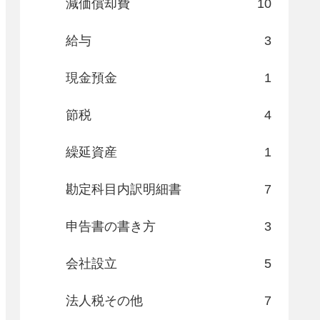
減価償却費
10
給与
3
現金預金
1
節税
4
繰延資産
1
勘定科目内訳明細書
7
申告書の書き方
3
会社設立
5
法人税その他
7