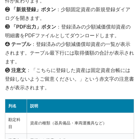
件が変わります。
❷
「新規登録」ボタン
：少額固定資産の新規登録ダイア
ログを開きます。
❸
「PDF出力」ボタン
：登録済みの少額減価償却資産の
明細書をPDFファイルとしてダウンロードします。
❹
テーブル
：登録済みの少額減価償却資産の一覧が表示
されます。テーブル最下行には取得価額の合計が表示され
ます。
❺
注意文
：「こちらに登録した資産は固定資産台帳には
登録しないようご留意ください。」という赤文字の注意書
きが表示されます。
列名
説明
勘定科
資産の種類（器具備品・車両運搬具など）
目