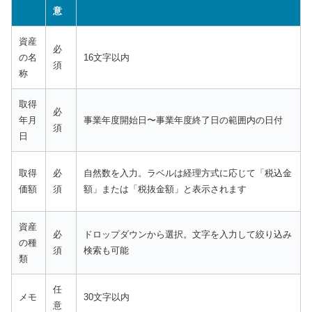
意
資産
必
の名
16文字以内
須
称
取得
必
年月
事業年度開始日〜事業年度終了日の範囲内の日付
須
日
取得
必
自然数を入力。ラベルは経理方式に応じて「税込金
価額
須
額」または「税抜金額」と表示されます
資産
必
ドロップダウンから選択。文字を入力して絞り込み
の種
須
検索も可能
類
任
メモ
30文字以内
意