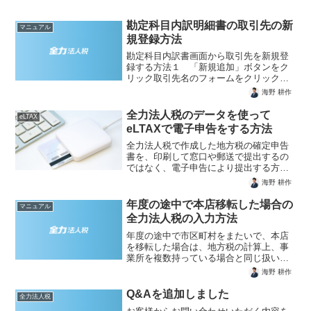
勘定科目内訳明細書の取引先の新
マニュアル
規登録方法
勘定科目内訳書画面から取引先を新規登
録する方法１ 「新規追加」ボタンをク
リック取引先名のフォームをクリックす
ると下に現れる「新規追加」をクリック
海野 耕作
します。２ 「名簿新規登録」フォーム
に必要事項を入力「新規追加」を押す
全力法人税のデータを使って
eLTAX
と、「名簿新規登録」フォー...
eLTAXで電子申告をする方法
全力法人税で作成した地方税の確定申告
書を、印刷して窓口や郵送で提出するの
ではなく、電子申告により提出する方法
を解説します。電子申告をどのような方
海野 耕作
法でするかというと、全力法人税で作成
した地方税の申告書データをPCdesk（ダ
年度の途中で本店移転した場合の
マニュアル
ウンロード版）とい...
全力法人税の入力方法
年度の途中で市区町村をまたいで、本店
を移転した場合は、地方税の計算上、事
業所を複数持っている場合と同じ扱いに
なり、計算（申告書の作成）が複雑にな
海野 耕作
ります。市区町村をまたいで本店を移転
した場合の申告の違い本店のみの事業所
Q&Aを追加しました
全力法人税
が１つしかない法人と、本...