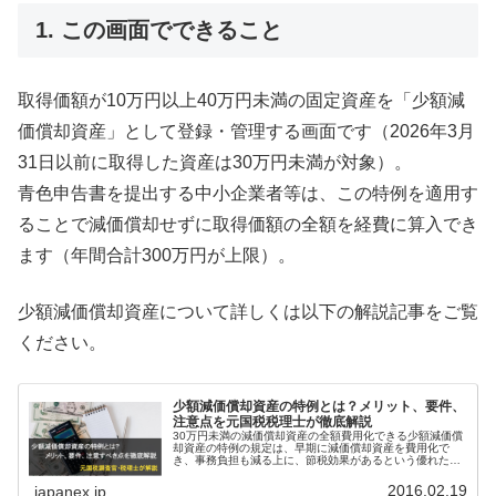
1. この画面でできること
取得価額が10万円以上40万円未満の固定資産を「少額減
価償却資産」として登録・管理する画面です（2026年3月
31日以前に取得した資産は30万円未満が対象）。
青色申告書を提出する中小企業者等は、この特例を適用す
ることで減価償却せずに取得価額の全額を経費に算入でき
ます（年間合計300万円が上限）。
少額減価償却資産について詳しくは以下の解説記事をご覧
ください。
少額減価償却資産の特例とは？メリット、要件、
注意点を元国税税理士が徹底解説
30万円未満の減価償却資産の全額費用化できる少額減価償
却資産の特例の規定は、早期に減価償却資産を費用化で
き、事務負担も減る上に、節税効果があるという優れた方
法です。20万円未満の一括償却資産の3年償却との使い分
けや償却資産税の対象となるという部分も重要です。この
2016.02.19
japanex.jp