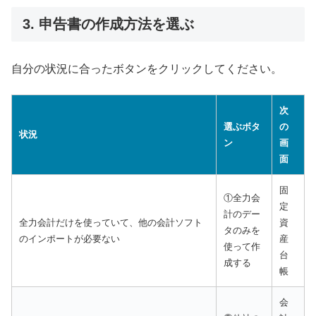
3. 申告書の作成方法を選ぶ
自分の状況に合ったボタンをクリックしてください。
次
選ぶボタ
の
状況
ン
画
面
固
①全力会
定
計のデー
全力会計だけを使っていて、他の会計ソフト
資
タのみを
のインポートが必要ない
産
使って作
台
成する
帳
会