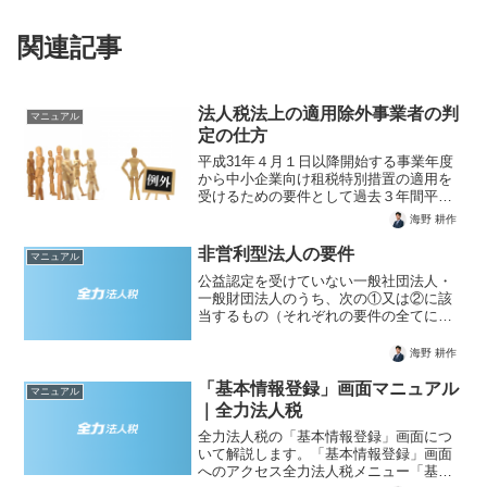
関連記事
法人税法上の適用除外事業者の判
マニュアル
定の仕方
平成31年４月１日以降開始する事業年度
から中小企業向け租税特別措置の適用を
受けるための要件として過去３年間平均
の所得金額が１５億円以下であることが
海野 耕作
追加されました。適用除外事業者とは過
去３年間平均の所得金額が１５億円超の
非営利型法人の要件
マニュアル
法人を法人税法では、「...
公益認定を受けていない一般社団法人・
一般財団法人のうち、次の①又は②に該
当するもの（それぞれの要件の全てに該
当する必要があります。）は、特段の手
続を踏むことなく公益法人等である非営
海野 耕作
利型法人になります（法人税法２九の
二、法人税法施行令３）。な...
「基本情報登録」画面マニュアル
マニュアル
｜全力法人税
全力法人税の「基本情報登録」画面につ
いて解説します。「基本情報登録」画面
へのアクセス全力法人税メニュー「基本