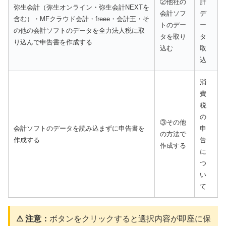
②他社の
計
弥生会計（弥生オンライン・弥生会計NEXTを
会計ソフ
デ
含む）・MFクラウド会計・freee・会計王・そ
トのデー
ー
の他の会計ソフトのデータを全力法人税に取
タを取り
タ
り込んで申告書を作成する
込む
取
込
消
費
税
の
③その他
会計ソフトのデータを読み込まずに申告書を
申
の方法で
作成する
告
作成する
に
つ
い
て
⚠ 注意：
ボタンをクリックすると選択内容が即座に保