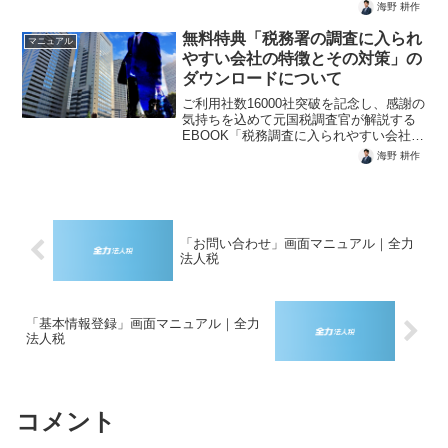
情報登録」＞「基本情報登録」1. この画
海野 耕作
面でできること申告に必要な法人の基本
情報（法人名・住所・業種など）を登
無料特典「税務署の調査に入られ
マニュアル
録・更新する画面です。...
やすい会社の特徴とその対策」の
ダウンロードについて
ご利用社数16000社突破を記念し、感謝の
気持ちを込めて元国税調査官が解説する
EBOOK「税務調査に入られやすい会社の
特徴とその対策」を無料で提供いたしま
海野 耕作
す。ダウンロードの条件全力法人税のア
カウントを作成している必要がありま
す。まだアカウン...
「お問い合わせ」画面マニュアル｜全力
法人税
「基本情報登録」画面マニュアル｜全力
法人税
コメント