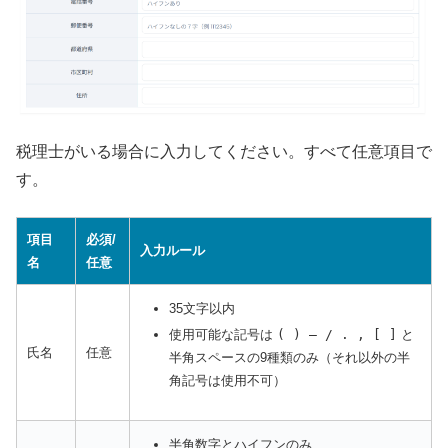
税理士がいる場合に入力してください。すべて任意項目で
す。
項目
必須/
入力ルール
名
任意
35文字以内
使用可能な記号は
( ) ― / . , [ ]
と
氏名
任意
半角スペースの9種類のみ（それ以外の半
角記号は使用不可）
半角数字とハイフンのみ