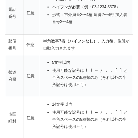
ハイフンが必要（例：03-1234-5678）
電話
任意
形式：市外局番2〜4桁-局番2〜4桁-加入者
番号
番号3〜4桁
郵便
半角数字7桁
（ハイフンなし）
。入力後、住所が
任意
番号
自動入力されます
5文字以内
使用可能な記号は
( ) ― / . , [ ]
と
都道
任意
半角スペースの9種類のみ（それ以外の半
府県
角記号は使用不可）
14文字以内
使用可能な記号は
( ) ― / . , [ ]
と
市区
任意
半角スペースの9種類のみ（それ以外の半
町村
角記号は使用不可）