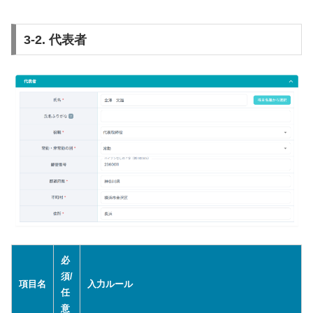
3-2. 代表者
必
須/
項目名
入力ルール
任
意