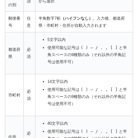
須
から選択
の別
郵便番
任
半角数字7桁
（ハイフンなし）
。入力後、都道府
号
意
県・市町村・住所が自動入力されます
5文字以内
使用可能な記号は
( ) ― / . , [ ]
と半
都道府
必
角スペースの9種類のみ（それ以外の半角記
県
須
号は使用不可）
14文字以内
使用可能な記号は
( ) ― / . , [ ]
と半
必
市町村
角スペースの9種類のみ（それ以外の半角記
須
号は使用不可）
40文字以内
使用可能な記号は
( ) ― / . , [ ]
と半
必
住所