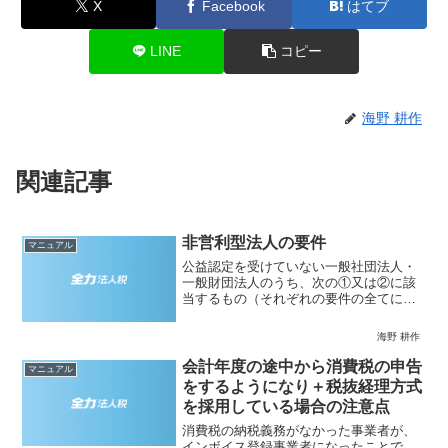
X
Facebook
はてブ
LINE
コピー
海野 耕作
関連記事
非営利型法人の要件
マニュアル
公益認定を受けていない一般社団法人・
一般財団法人のうち、次の①又は②に該
当するもの（それぞれの要件の全てに該
当する必要があります。）は、特段の手
続を踏むことなく公益法人等である非営
海野 耕作
利型法人になります（法人税法２九の
二、法人税法施行令３）。な...
会計年度の途中から消費税の申告
マニュアル
をするようになり＋税抜経理方式
を採用している場合の注意点
消費税の納税義務がなかった事業者が、
インボイス登録事業者になったことで、