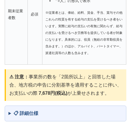
「○人」の形式で表示
期末従業
※従業者とは、俸給、給料、賃金、手当、賞与その他
必須
者数
これらの性質を有する給与の支払を受けるべき者をい
います。実際に給与の支払いの有無に関わらず、給与
の支払いを受けるべき労務等を提供している者が対象
になります。具体的には、役員（無給の非常勤役員を
含みます。）のほか、アルバイト、パートタイマー、
派遣社員等の人数も含みます。
⚠ 注意：
事業所の数を「2箇所以上」と回答した場
合、地方税の申告に分割基準を適用することに伴い、
お支払いの際
7,678円(税込)
が上乗せされます。
📋 詳細仕様