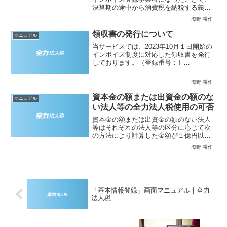
決算期の途中から消費税を納税する義務
が出てきた場合に、全力法人税へ仕訳帳
海野 耕作
データをインポートする際に以下の注意
点があります。税抜経理方式を採用して
領収書の発行について
マニュアル
いる場合は、消費税の納税...
当サービスでは、2023年10月１日開始の
インボイス制度に対応した領収書を発行
しております。（登録番号：T-
8020001110474）領収書を発行するには
領収書は、システム内で出力可能です。
海野 耕作
ログイン後の画面右上の「決算期」の表
示をご確認い...
資本金の額または出資金の額のな
マニュアル
い法人等の全力法人税使用の可否
資本金の額または出資金の額のない法人
等はそれぞれの法人等の区分に応じて次
の方法により計算した金額が１億円以下
でない場合は全力法人税をご利用いただ
海野 耕作
けませんのでご注意ください。① 資本
または出資を有しない法人（③〜⑤の法
人を除きます。）期末貸借...
「基本情報登録」画面マニュアル｜全力
法人税