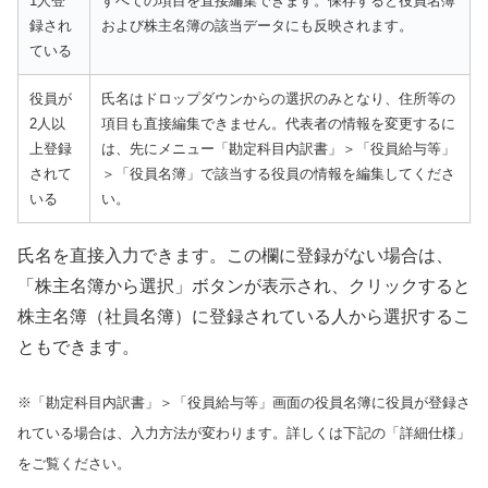
1人登
すべての項目を直接編集できます。保存すると役員名簿
録され
および株主名簿の該当データにも反映されます。
ている
役員が
氏名はドロップダウンからの選択のみとなり、住所等の
2人以
項目も直接編集できません。代表者の情報を変更するに
上登録
は、先にメニュー「勘定科目内訳書」＞「役員給与等」
されて
＞「役員名簿」で該当する役員の情報を編集してくださ
いる
い。
氏名を直接入力できます。この欄に登録がない場合は、
「株主名簿から選択」ボタンが表示され、クリックすると
株主名簿（社員名簿）に登録されている人から選択するこ
ともできます。
※「勘定科目内訳書」＞「役員給与等」画面の役員名簿に役員が登録さ
れている場合は、入力方法が変わります。詳しくは下記の「詳細仕様」
をご覧ください。