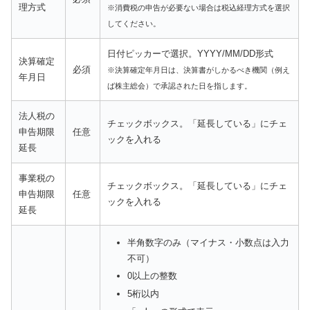
理方式
※消費税の申告が必要ない場合は税込経理方式を選択
してください。
日付ピッカーで選択。YYYY/MM/DD形式
決算確定
必須
※決算確定年月日は、決算書がしかるべき機関（例え
年月日
ば株主総会）で承認された日を指します。
法人税の
チェックボックス。「延長している」にチェ
申告期限
任意
ックを入れる
延長
事業税の
チェックボックス。「延長している」にチェ
申告期限
任意
ックを入れる
延長
半角数字のみ（マイナス・小数点は入力
不可）
0以上の整数
5桁以内