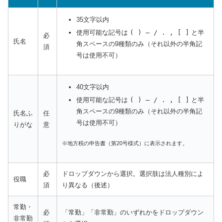
35文字以内
使用可能な記号は
( ) ― / . , [ ]
と半
必
氏名
角スペースの9種類のみ（それ以外の半角記
須
号は使用不可）
40文字以内
使用可能な記号は
( ) ― / . , [ ]
と半
角スペースの9種類のみ（それ以外の半角記
氏名ふ
任
号は使用不可）
りがな
意
※地方税の申告書（第20号様式）に表示されます。
必
ドロップダウンから選択。選択肢は法人種別によ
役職
須
り異なる（後述）
常勤・
必
「常勤」「非常勤」のいずれかをドロップダウン
非常勤