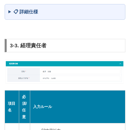
📋 詳細仕様
3-3. 経理責任者
必
項目
須/
入力ルール
名
任
意