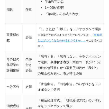
半角数字のみ
1〜999の範囲
期数
任意
「第○期」の形式で表示
「1」または「2以上」をラジオボタンで選択
事業所の
※事業所とはどのようなものかについては、
「事業所
必須
数
とはどのようなものを指すのですか。」
をご参照くだ
さい。
「該当する」「該当しない」をラジオボタン
その他の
条件
で選択。
条件付き表示
：業種コードが77（そ
修理業の
付き
の他の修理業）かつ事業所の数が「2以上」
詳細確認
必須
の場合のみ表示。表示時は必須
「青色申告」「白色申告」のいずれかをラジ
申告区分
必須
オボタンで選択
「税込経理方式」「税抜経理方式」のいずれ
消費税経
かをラジオボタンで選択
必須