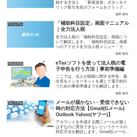
録する方法１ 「新規追加」ボタンをク
リック取引先名のフォームをクリックす
ると下に現れる「新規追加」をクリック
海野 耕作
します。２ 「名簿新規登録」フォーム
に必要事項を入力「新規追加」を押す
「補助科目設定」画面マニュアル
マニュアル
と、「名簿新規登録」フォー...
｜全力法人税
全力法人税の「補助科目設定」画面につ
いて解説します。「補助科目設定」画面
へのアクセス全力法人税メニュー「その
他の設定」＞「補助科目設定」1. この画
海野 耕作
面でできること会計データをインポート
した際に取り込まれた補助科目を確認・
eTaxソフトを使って法人税の電
マニュアル
管理できる画面です。...
子申告を行う方法｜事前準備編
ここでは、法人が国税に関する申告、届
出等をインターネットを通じて電子的行
うための事前準備までを解説します。具
体的には、国税について電子申告を行う
海野 耕作
場合、電子送信に対応した市販の税務ソ
フトを使用しない場合、国税庁が提供し
メールが届かない・受信できない
マニュアル
ているeTaxソフトを使...
時の対応方法【Gmail(Gメール)
Outlook Yahoo(ヤフー)】
アカウントを作成する際にメールが届く
はずなのに受信できないというケースの
対応方法を解説します。Gmail(Gメール)
、Outlook、Yahoo(ヤフー)の３つのメー