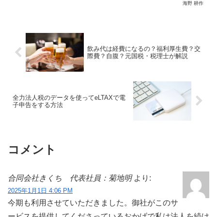
海野 耕作
ルソフトでどのように設定すれば特定の
メールが受信できるようになるかを解説
します。
飲み代は経費になるの？福利厚生費？交
際費？自腹？元国税・税理士が解説
全力法人税のデータを使ってeLTAXで電
子申告をする方法
コメント
合同会社きくち 代表社員：菊地明
より:
2025年1月1日 4:06 PM
今期も利用させていただきました。御社がこのサ
ービスを提供してくださっているおかげで私は法人を続け