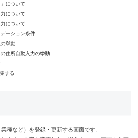
類」について
入力について
入力について
リデーション条件
認の挙動
らの住所自動入力の挙動
作
編集する
・業種など）を登録・更新する画面です。