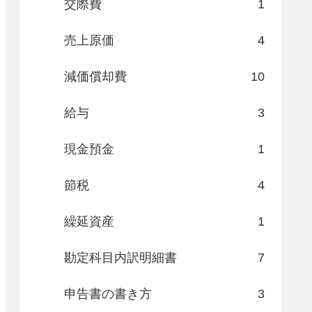
交際費
1
売上原価
4
減価償却費
10
給与
3
現金預金
1
節税
4
繰延資産
1
勘定科目内訳明細書
7
申告書の書き方
3