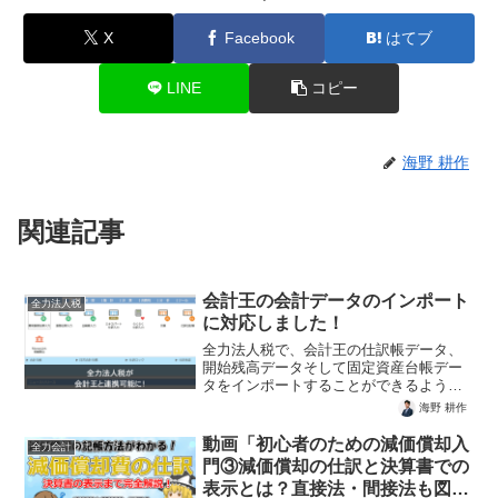
X
Facebook
はてブ
LINE
コピー
海野 耕作
関連記事
会計王の会計データのインポート
全力法人税
に対応しました！
全力法人税で、会計王の仕訳帳データ、
開始残高データそして固定資産台帳デー
タをインポートすることができるように
なりました！これで会計王をお使いの方
海野 耕作
は誰でもかんたんに法人税の申告書を作
成できるようになりました。会計王の会
動画「初心者のための減価償却入
全力会計
計データをインポートする...
門③減価償却の仕訳と決算書での
表示とは？直接法・間接法も図解