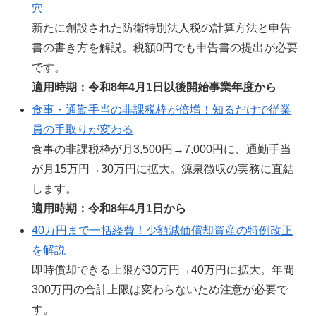
穴
新たに創設された防衛特別法人税の計算方法と申告
書の書き方を解説。税額0円でも申告書の提出が必要
です。
適用時期：令和8年4月1日以後開始事業年度から
食事・通勤手当の非課税枠が倍増！知るだけで従業
員の手取りが変わる
食事の非課税枠が月3,500円→7,000円に、通勤手当
が月15万円→30万円に拡大。源泉徴収の実務に直結
します。
適用時期：令和8年4月1日から
40万円まで一括経費！少額減価償却資産の特例改正
を解説
即時償却できる上限が30万円→40万円に拡大。年間
300万円の合計上限は変わらないため注意が必要で
す。