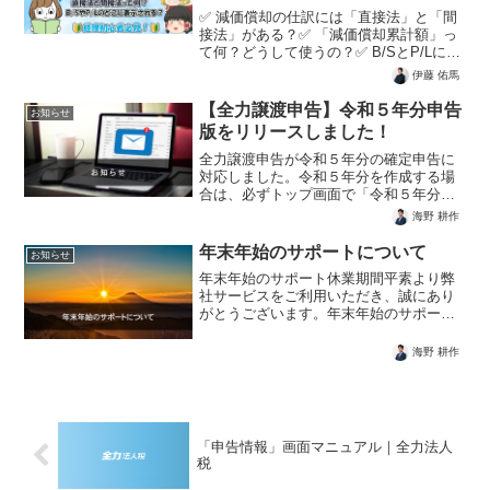
でわかる！」を公開しました！
✅ 減価償却の仕訳には「直接法」と「間
接法」がある？✅ 「減価償却累計額」っ
て何？どうして使うの？✅ B/SとP/Lには
どう表示される？✅ 製造業と非製造業で
伊藤 佑馬
の表示の違いとは？✅ 実務で主流の方法
はどっち？その理由もわかる！「減価償
【全力譲渡申告】令和５年分申告
お知らせ
却費の計...
版をリリースしました！
全力譲渡申告が令和５年分の確定申告に
対応しました。令和５年分を作成する場
合は、必ずトップ画面で「令和５年分を
作成する」ボタンを押してから作成を開
海野 耕作
始してください。令和４年分で入力を進
めていた場合も同様です。（「令和５年
年末年始のサポートについて
お知らせ
分を作成する」ボタンを押...
年末年始のサポート休業期間平素より弊
社サービスをご利用いただき、誠にあり
がとうございます。年末年始のサポート
対応について、以下のとおりお知らせい
たします。令和５年12月29日（金）から
海野 耕作
令和６年1月2日（火）までの期間はサポ
ートを休止させてい...
「申告情報」画面マニュアル｜全力法人
税