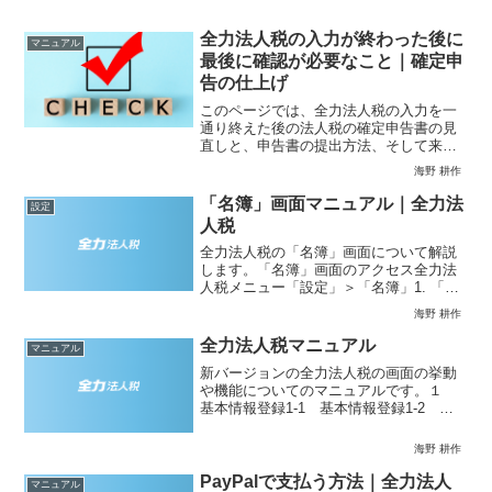
全力法人税の入力が終わった後に
マニュアル
最後に確認が必要なこと｜確定申
告の仕上げ
このページでは、全力法人税の入力を一
通り終えた後の法人税の確定申告書の見
直しと、申告書の提出方法、そして来年
度以降注意していただきたい点等、全力
海野 耕作
法人税で申告書を作成する上で必ず目を
通していただきたい点をご説明します。
「名簿」画面マニュアル｜全力法
設定
法人税の確定申告書の見直...
人税
全力法人税の「名簿」画面について解説
します。「名簿」画面のアクセス全力法
人税メニュー「設定」＞「名簿」1. 「名
簿」画面でできること名簿画面では、法
海野 耕作
人税の申告書作成時に求められる取引
先・株主・役員・従業員などの住所や法
全力法人税マニュアル
マニュアル
人番号などの個人情報を...
新バージョンの全力法人税の画面の挙動
や機能についてのマニュアルです。１
基本情報登録1-1 基本情報登録1-2 株
主名簿（社員名簿）1-3 申告情報1-4
申告書作成方法選択1-5 決算情報登録1-
海野 耕作
6 消費税の申告について２ インポート
2-...
PayPalで支払う方法｜全力法人
マニュアル