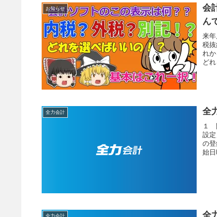
会
お知らせ
ん
来年
税抜
れか
どれ
全
全力会計
１ 
設定
の登
始日
全
全力会計