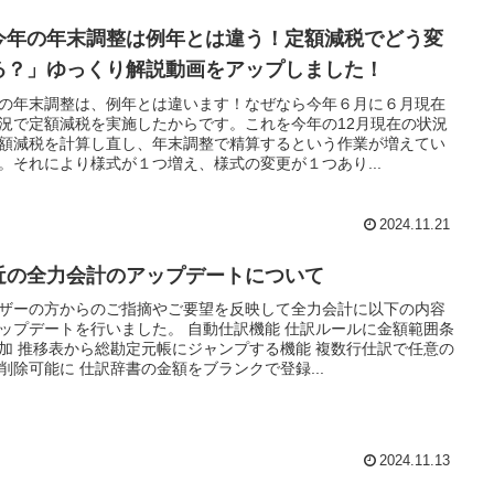
今年の年末調整は例年とは違う！定額減税でどう変
る？」ゆっくり解説動画をアップしました！
の年末調整は、例年とは違います！なぜなら今年６月に６月現在
況で定額減税を実施したからです。これを今年の12月現在の状況
額減税を計算し直し、年末調整で精算するという作業が増えてい
。それにより様式が１つ増え、様式の変更が１つあり...
2024.11.21
近の全力会計のアップデートについて
ザーの方からのご指摘やご要望を反映して全力会計に以下の内容
ップデートを行いました。 自動仕訳機能 仕訳ルールに金額範囲条
加 推移表から総勘定元帳にジャンプする機能 複数行仕訳で任意の
削除可能に 仕訳辞書の金額をブランクで登録...
2024.11.13