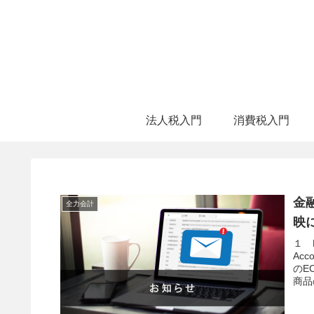
法人税入門
消費税入門
金
全力会計
映
１ 
Ac
のE
商品