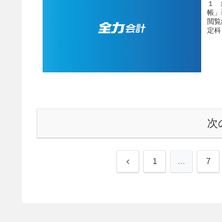
１ 
帳」
閲覧
定科
次
前
1
…
7
へ