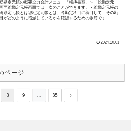
総勘定元帳の概要全力会計メニュー「帳簿書類」＞「総勘定元
画面総勘定元帳画面では、次のことができます。・総勘定元帳の
総勘定元帳とは総勘定元帳とは、各勘定科目に着目して、その勘
目がどのように増減しているかを確認するための帳簿です...
2024.10.01
のページ
次
8
9
…
35
へ