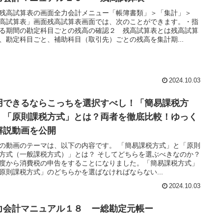
残高試算表の画面全力会計メニュー「帳簿書類」＞「集計」＞
高試算表」画面残高試算表画面では、次のことができます。・指
る期間の勘定科目ごとの残高の確認２ 残高試算表とは残高試算
、勘定科目ごと、補助科目（取引先）ごとの残高を集計期...
2024.10.03
用できるならこっちを選択すべし！「簡易課税方
」「原則課税方式」とは？両者を徹底比較！ゆっく
解説動画を公開
の動画のテーマは、以下の内容です。 「簡易課税方式」と「原則
方式（一般課税方式）」とは？ そしてどちらを選ぶべきなのか？
度から消費税の申告をすることになりました。「簡易課税方式」
原則課税方式」のどちらかを選ばなければならない...
2024.10.03
力会計マニュアル１８ ー総勘定元帳ー