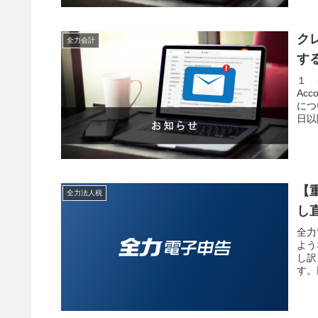
ク
全力会計
す
１ 
Ac
につ
日以
【
全力法人税
し
全力
よう
し訳
す。