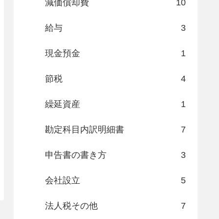
減価償却費
10
給与
3
現金預金
1
節税
4
繰延資産
1
勘定科目内訳明細書
7
申告書の書き方
3
会社設立
5
法人税その他
7