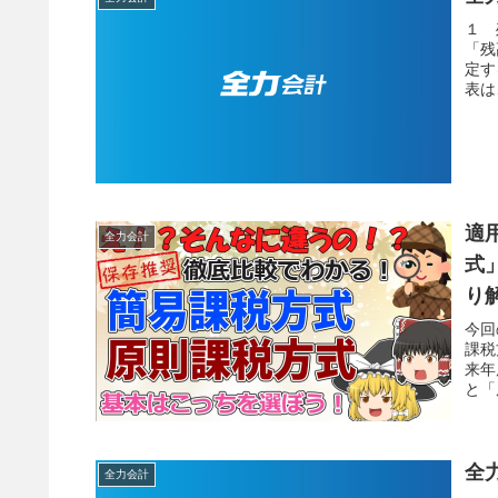
１ 
「残
定す
表は
適
全力会計
式
り
今回
課税
来年
と「
全
全力会計