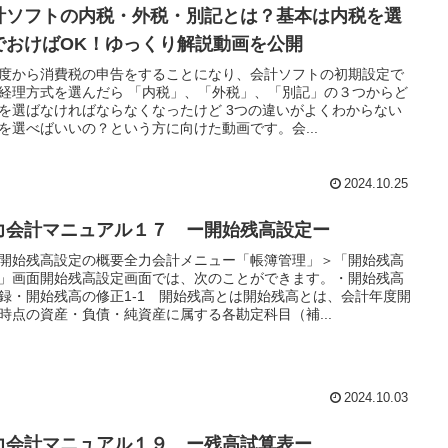
計ソフトの内税・外税・別記とは？基本は内税を選
でおけばOK！ゆっくり解説動画を公開
度から消費税の申告をすることになり、会計ソフトの初期設定で
経理方式を選んだら 「内税」、「外税」、「別記」の３つからど
を選ばなければならなくなったけど 3つの違いがよくわからない
を選べばいいの？という方に向けた動画です。会...
2024.10.25
力会計マニュアル１７ ー開始残高設定ー
開始残高設定の概要全力会計メニュー「帳簿管理」＞「開始残高
」画面開始残高設定画面では、次のことができます。・開始残高
録・開始残高の修正1-1 開始残高とは開始残高とは、会計年度開
時点の資産・負債・純資産に属する各勘定科目（補...
2024.10.03
力会計マニュアル１９ ー残高試算表ー