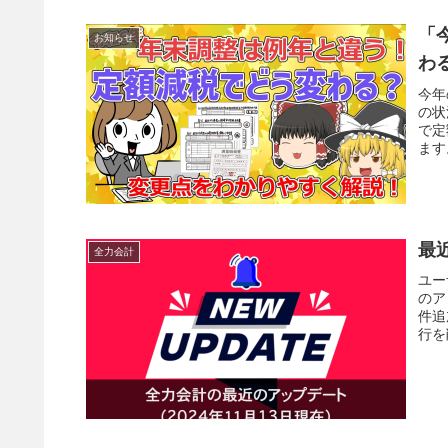
「
お知らせ
わ
今年
の状
で定
ます
最
全力会計
ユー
のア
件追
行を