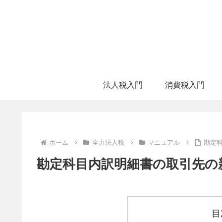
法人税入門
消費税入門
ホーム
全力法人税
マニュアル
勘定
勘定科目内訳明細書の取引先の
目