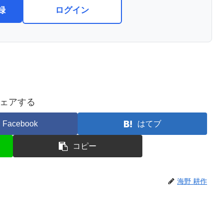
録
ログイン
ェアする
Facebook
はてブ
コピー
海野 耕作