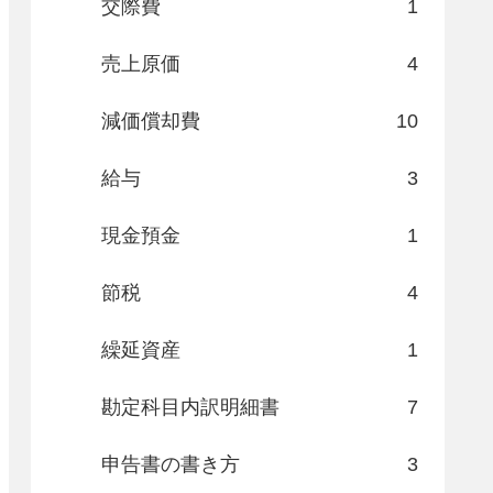
交際費
1
売上原価
4
減価償却費
10
給与
3
現金預金
1
節税
4
繰延資産
1
勘定科目内訳明細書
7
申告書の書き方
3