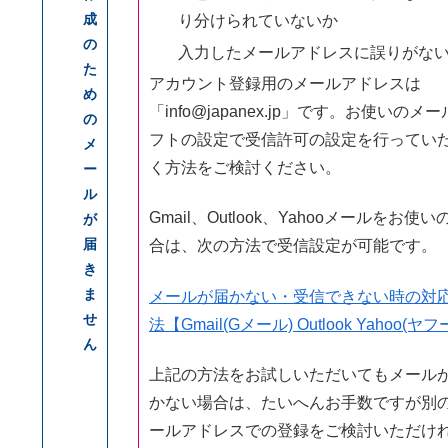
成
り分けられていないか
の
入力したメールアドレスに誤りがな
た
アカウント登録用のメールアドレスは
め
「info@japanex.jp」です。お使いのメ
の
フトの設定で受信許可の設定を行ってい
メ
く方法をご検討ください。
ー
ル
Gmail、Outlook、Yahooメールをお使い
が
届
合は、次の方法で受信設定が可能です。
き
ま
メールが届かない・受信できない時の対
せ
法【Gmail(Gメール) Outlook Yahoo(ヤフ
ん
上記の方法をお試しいただいてもメール
かない場合は、たいへんお手数ですが別
ールアドレスでの登録をご検討いただけ