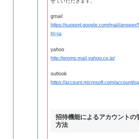
せていただきます。
gmail
https://support.google.com/mail/answer
hl=ja
yahoo
http://promo.mail.yahoo.co.jp/
outlook
https://account.microsoft.com/account/ou
招待機能によるアカウントの
方法