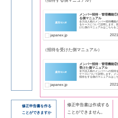
（招待する側マニュアル）
メンバー招待・管理機能①
る側マニュアル
全力法人税のメンバー招待機能
るケースについて説明します。
けた側のマニュアルはこちらを
さい。メンバー招待機能ででき
語の説明オーナー：最初にアカ
2021
japanex.jp
作成し、そのアカウントを管理
（招待する側）メンバー：招...
（招待を受けた側マニュアル）
メンバー招待・管理機能②
受けた側マニュアル
全力法人税のメンバーへの招待
ケースについて説明します。メ
招待をする側のマニュアルはこ
覧ください。メンバー招待機能
こと用語の説明オーナー：最初
2021
japanex.jp
ントを作成し、そのアカウント
る者（招待する側）メンバ...
修正申告書は作成する
修正申告書を作る
ことができません。
ことができますか