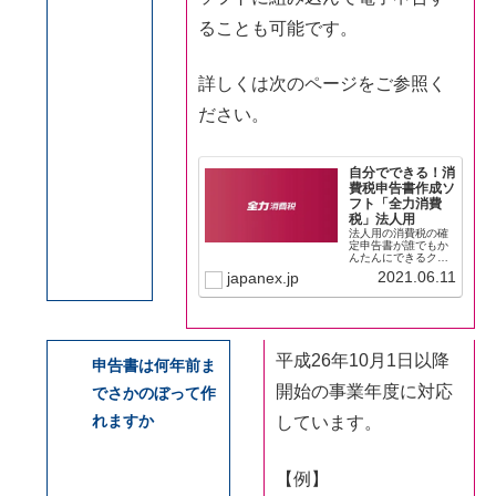
ることも可能です。
詳しくは次のページをご参照く
ださい。
自分でできる！消
費税申告書作成ソ
フト「全力消費
税」法人用
法人用の消費税の確
定申告書が誰でもか
んたんにできるクラ
ウド型消費税申告書​
2021.06.11
japanex.jp
作成ソフト「全力消
費税」。消費税の申
告書の書き方をまっ
たく知らない方向け
のソフトだから簡
単。たった４ステッ
プでOK。ご利用は無
平成26年10月1日以降
申告書は何年前ま
料。
開始の事業年度に対応
でさかのぼって作
れますか
しています。
【例】