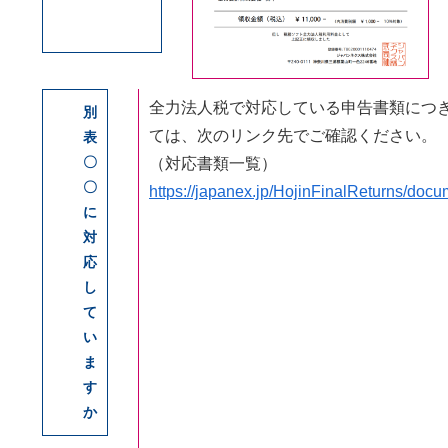
全力法人税で対応している申告書類につ
別
ては、次のリンク先でご確認ください。
表
〇
（対応書類一覧）
〇
https://japanex.jp/HojinFinalReturns/doc
に
対
応
し
て
い
ま
す
か