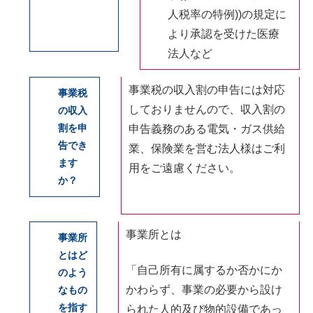
人税率の特例))の規定に
より承認を受けた医療
法人など
事業税の収入割の申告には対応
事業税
しておりませんので、収入割の
の収入
割を申
申告義務のある電気・ガス供給
告でき
業、保険業を営む法人様はご利
ます
用をご遠慮ください。
か？
事業所とは
事業所
とはど
「自己所有に属するか否かにか
のよう
かわらず、事業の必要から設け
なもの
を指す
られた人的及び物的設備であっ