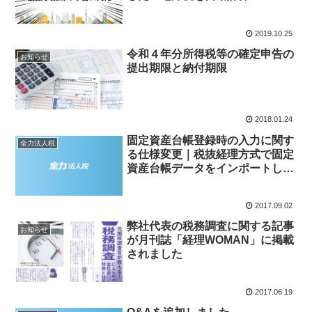
2019.10.25
令和４年分所得税等の確定申告の
お知らせ
提出期限と納付期限
2018.01.24
固定資産台帳登録時の入力に関す
全力法人税
る仕様変更｜税抜経理方式で固定
資産台帳データをインポートして
いない場合は必読
2017.09.02
弊社代表の税務調査に関する記事
お知らせ
が月刊誌「経理WOMAN」に掲載
されました
2017.06.19