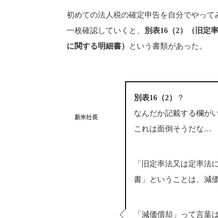
初めての法人税の確定申告を自分でやって
一枚確認していくと、
別表16（2）（旧
に関する明細書）
という書類があった。
別表16（2）
？
なんだか記載する欄が
新米社長
これは面倒そうだな…
「旧定率法又は定率法
書」ということは、減
「減価償却」って言葉