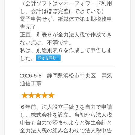
（会計ソフトはマネーフォワード利用
し、会計はほぼ完璧にできている）
電子申告せず、紙媒体で第１期税務申
告完了。
正直、別表６が全力法人税で作成でき
ない点は、不満です。
私は、別途別表６を作成して申告しま
した。
続きを読む...
2026-5-8 静岡県浜松市中央区 電気
通信工事
６年前、法人設立手続きを自力で申請
し、株式会社を設立。当初から法人税
申告も自力で済ませようと弥生会計と
全力法人税の組み合わせで法人税申告