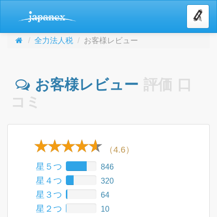
全力法人税
お客様レビュー
お客様レビュー
評価
口
コミ
（4.6）
星５つ
846
星４つ
320
星３つ
64
星２つ
10