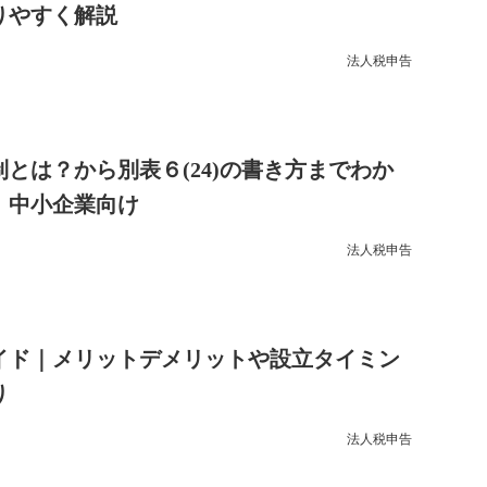
りやすく解説
法人税申告
とは？から別表６(24)の書き方までわか
｜中小企業向け
法人税申告
イド｜メリットデメリットや設立タイミン
り
法人税申告