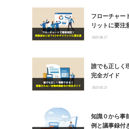
フローチャー
リットに要注
2025.06.17
誰でも正しく
完全ガイド
2025.05.21
知識０から事
例と議事録付