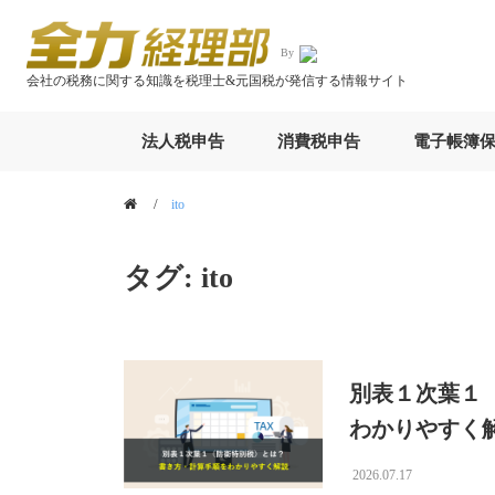
By
会社の税務に関する知識を税理士&元国税が発信する情報サイト
法人税申告
消費税申告
電子帳簿
ito
タグ:
ito
別表１次葉１
わかりやすく
2026.07.17