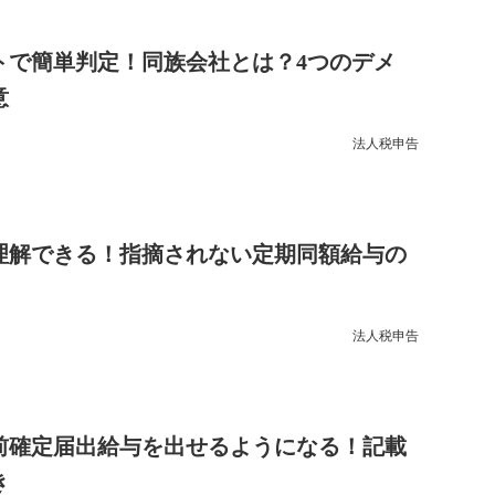
トで簡単判定！同族会社とは？4つのデメ
意
法人税申告
理解できる！指摘されない定期同額給与の
法人税申告
前確定届出給与を出せるようになる！記載
き