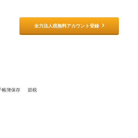
自分での確定申告を実現させた元祖！
全力法人税無料アカウント登録
子帳簿保存
節税