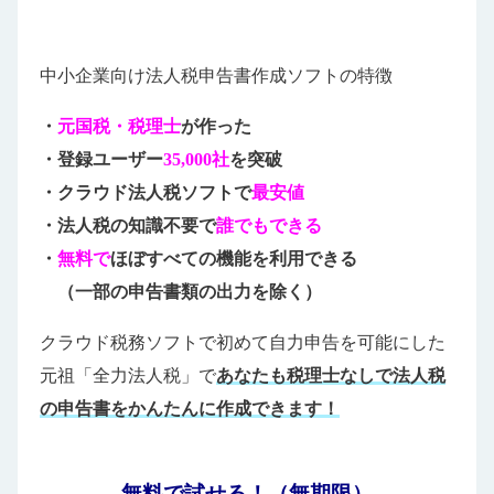
中小企業向け法人税申告書作成ソフトの特徴
・
元国税・税理士
が作った
・登録ユーザー
35,000社
を突破
・クラウド法人税ソフトで
最安値
・法人税の知識不要で
誰でもできる
・
無料で
ほぼすべての機能を利用できる
（一部の申告書類の出力を除く）
クラウド税務ソフトで初めて自力申告を可能にした
元祖「全力法人税」で
あなたも税理士なしで法人税
の申告書をかんたんに作成できます！
無料で試せる！（無期限）