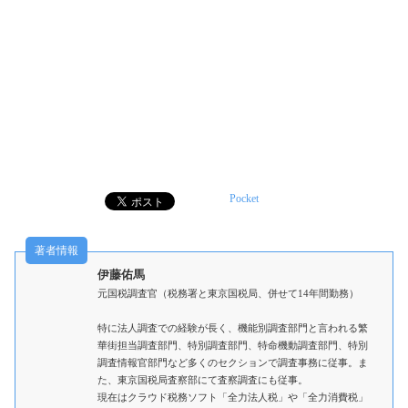
Pocket
伊藤佑馬
元国税調査官（税務署と東京国税局、併せて14年間勤務）
特に法人調査での経験が長く、機能別調査部門と言われる繁
華街担当調査部門、特別調査部門、特命機動調査部門、特別
調査情報官部門など多くのセクションで調査事務に従事。ま
た、東京国税局査察部にて査察調査にも従事。
現在はクラウド税務ソフト「全力法人税」や「全力消費税」