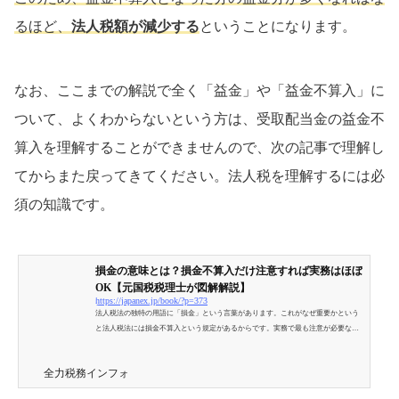
るほど、
法人税額が減少する
ということになります。
なお、ここまでの解説で全く「益金」や「益金不算入」に
ついて、よくわからないという方は、受取配当金の益金不
算入を理解することができませんので、次の記事で理解し
てからまた戻ってきてください。法人税を理解するには必
須の知識です。
損金の意味とは？損金不算入だけ注意すれば実務はほぼ
OK【元国税税理士が図解解説】
https://japanex.jp/book/?p=373
法人税法の独特の用語に「損金」という言葉があります。これがなぜ重要かという
と法人税法には損金不算入という規定があるからです。実務で最も注意が必要なの
も損金不算入です。法人税の申告をする上で不可欠な知識「損金不算入」をこの記
事でマスターしましょう。
全力税務インフォ