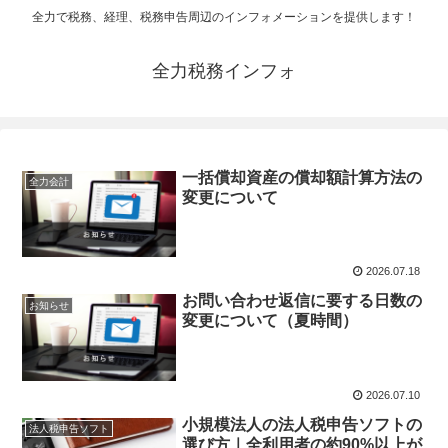
全力で税務、経理、税務申告周辺のインフォメーションを提供します！
全力税務インフォ
一括償却資産の償却額計算方法の
全力会計
変更について
2026.07.18
お問い合わせ返信に要する日数の
お知らせ
変更について（夏時間）
2026.07.10
小規模法人の法人税申告ソフトの
法人税申告ソフト
選び方｜全利用者の約90%以上が