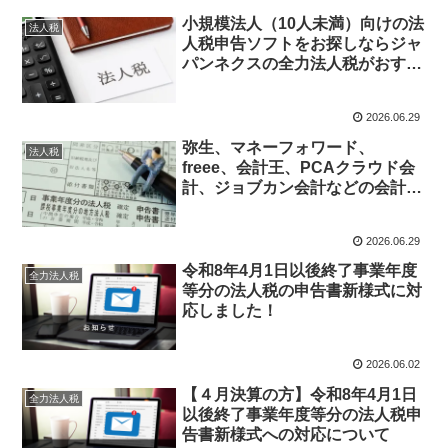
小規模法人（10人未満）向けの法
法人税
人税申告ソフトをお探しならジャ
パンネクスの全力法人税がおすす
めです
2026.06.29
弥生、マネーフォワード、
法人税
freee、会計王、PCAクラウド会
計、ジョブカン会計などの会計ソ
フトとの連携ができる法人税申告
ソフトをお探しならジャパンネク
2026.06.29
スの全力法人税がおすすめです
令和8年4月1日以後終了事業年度
全力法人税
等分の法人税の申告書新様式に対
応しました！
2026.06.02
【４月決算の方】令和8年4月1日
全力法人税
以後終了事業年度等分の法人税申
告書新様式への対応について