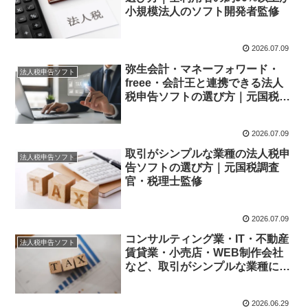
小規模法人のソフト開発者監修
2026.07.09
弥生会計・マネーフォワード・
法人税申告ソフト
freee・会計王と連携できる法人
税申告ソフトの選び方｜元国税調
査官・税理士が解説
2026.07.09
取引がシンプルな業種の法人税申
法人税申告ソフト
告ソフトの選び方｜元国税調査
官・税理士監修
2026.07.09
コンサルティング業・IT・不動産
法人税申告ソフト
賃貸業・小売店・WEB制作会社
など、取引がシンプルな業種に強
い法人税申告ソフトをお探しなら
ジャパンネクスの全力法人税がお
2026.06.29
すすめです