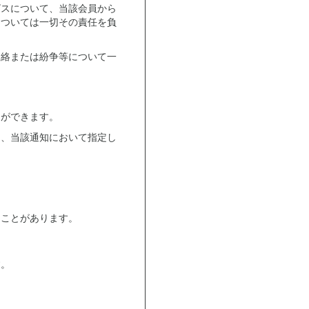
ビスについて、当該会員から
については一切その責任を負
連絡または紛争等について一
とができます。
し、当該通知において指定し
ることがあります。
す。