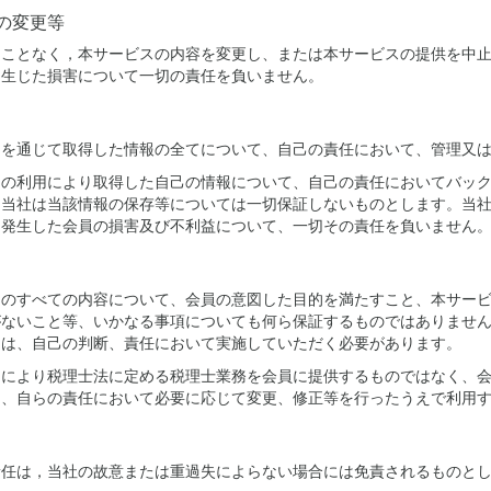
の変更等
ることなく，本サービスの内容を変更し、または本サービスの提供を中
に生じた損害について一切の責任を負いません。
スを通じて取得した情報の全てについて、自己の責任において、管理又
スの利用により取得した自己の情報について、自己の責任においてバッ
、当社は当該情報の保存等については一切保証しないものとします。当
、発生した会員の損害及び不利益について、一切その責任を負いません
スのすべての内容について、会員の意図した目的を満たすこと、本サー
がないこと等、いかなる事項についても何ら保証するものではありませ
受は、自己の判断、責任において実施していただく必要があります。
スにより税理士法に定める税理士業務を会員に提供するものではなく、
て、自らの責任において必要に応じて変更、修正等を行ったうえで利用
責任は，当社の故意または重過失によらない場合には免責されるものと