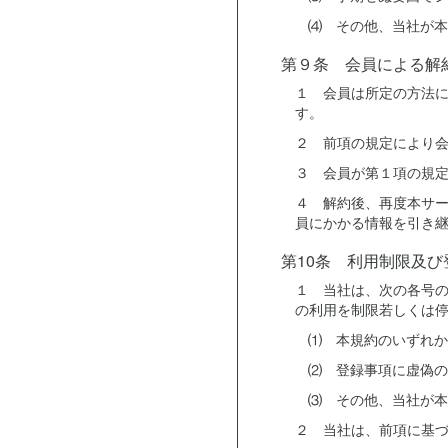
⑷ その他、当社が本
第９条 会員による解
１ 会員は所定の方法
す。
２ 前項の規定により
３ 会員が第１項の規
４ 解約後、再度本サ
員にかかる情報を引き
第10条 利用制限及び
１ 当社は、次の各号
の利用を制限若しくは
⑴ 本規約のいずれか
⑵ 登録事項に虚偽の
⑶ その他、当社が本
２ 当社は、前項に基