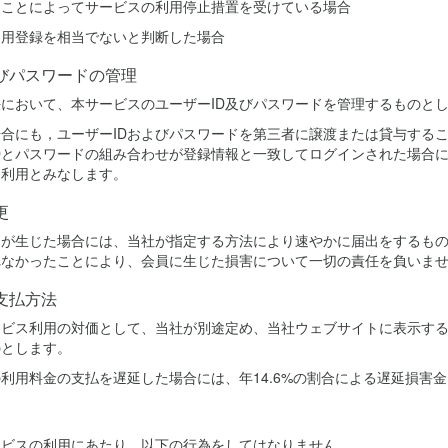
ことによってサービスの利用停止措置を受けている場合
用登録を相当でないと判断した場合
及びパスワードの管理
において、本サービスのユーザーID及びパスワードを管理するものと
合にも，ユーザーIDおよびパスワードを第三者に譲渡または貸与する
Dとパスワードの組み合わせが登録情報と一致してログインされた場合に
る利用とみなします。
更
更が生じた場合には、当社が指定する方法により速やかに届出をするも
れなかったことにより、会員に生じた損害について一切の責任を負いま
支払方法
ービス利用の対価として、当社が別途定め、当社ウェブサイトに表示す
のとします。
利用料金の支払を遅延した場合には、年14.6%の割合による遅延損害
ービスの利用にあたり、以下の行為をしてはなりません。