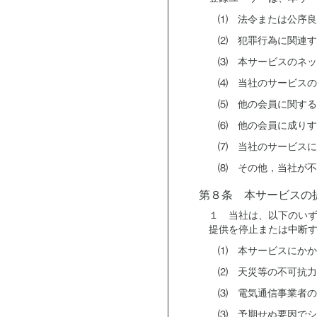
⑴ 法令または公序良
⑵ 犯罪行為に関連す
⑶ 本サービスのネッ
⑷ 当社のサービスの
⑸ 他の会員に関する
⑹ 他の会員に成りす
⑺ 当社のサービスに
⑻ その他，当社が不
第８条 本サービスの
１ 当社は、以下のい
提供を停止または中断
⑴ 本サービスにかか
⑵ 天災等の不可抗力
⑶ 電気通信事業者の
⑶ 予期せぬ要因でシ