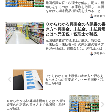
元国税調査官・税理士が解説。期末に棚
卸しをするのは、在庫数を把握し、単価
をかけて期末商品棚卸高を決めることが
目的だ。売上原価を算出するためには期
海野 耕作
末棚卸高が必要だからだ。必ず実地棚卸
しを実施し期末の在庫を確定させる必要
０からわかる買掛金の内訳書の書
売上原価
がある。最後に棚卸資産の内訳書を作成
き方〜買掛金、未払金、未払費用
する。
とは〜元国税・税理士が解説
元国税調査官で税理士が解説。買掛金
（未払金・未払費用）の内訳書の書き方
を0から解説。買掛金とは、未払金とは、
未払費用とは、買掛金と未払金の違い、
海野 耕作
未払金と未払費用の違いを理解し、税務
上重要な仕入とその他費用の計上時期を
抑え、そして内訳書の書き方まで全部理
解。
０からわかる売上原価の求め方〜押さえ
るべき２つの重要ポイント〜元国税・税
理士が解説
０からわかる決算期末棚卸しとは？棚卸
資産の内訳書の書き方まで元国税・税理
士が解説