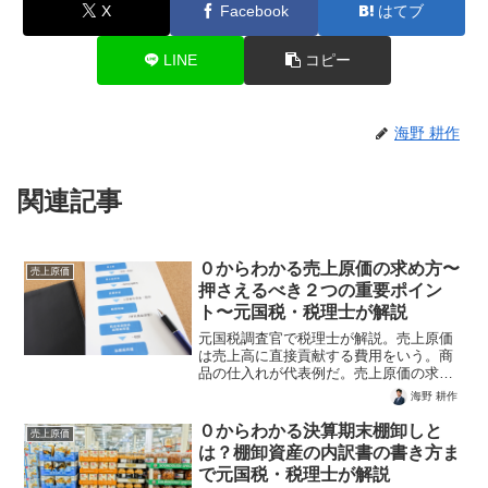
X
Facebook
はてブ
LINE
コピー
海野 耕作
関連記事
０からわかる売上原価の求め方〜
売上原価
押さえるべき２つの重要ポイン
ト〜元国税・税理士が解説
元国税調査官で税理士が解説。売上原価
は売上高に直接貢献する費用をいう。商
品の仕入れが代表例だ。売上原価の求め
方は「期首商品棚卸高+仕入高ー期末商品
海野 耕作
棚卸高」期末商品棚卸高を差し引くとこ
ろが肝だ。これを理解するには費用収益
０からわかる決算期末棚卸しと
売上原価
対応の原則を理解することが肝要だ。
は？棚卸資産の内訳書の書き方ま
で元国税・税理士が解説