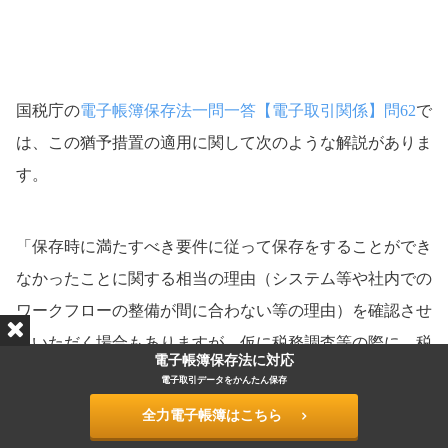
国税庁の
電子帳簿保存法一問一答【電子取引関係】問62
で
は、この猶予措置の適用に関して次のような解説がありま
す。
「保存時に満たすべき要件に従って保存をすることができ
なかったことに関する相当の理由（システム等や社内での
ワークフローの整備が間に合わない等の理由）を確認させ
ていただく場合もありますが、仮に税務調査等の際に、税
電子帳簿保存法に対応
務職員から確認等があった場合には、各事業者における対
電子取引データをかんたん保存
応状況や今後の見通しなどを具体的にご説明いただければ
全力電子帳簿はこちら
差し支えありません。」