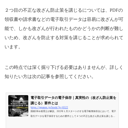
２つ目の不正な改ざん防止策を講じるについては、PDFの
領収書や請求書などの電子取引データは容易に改ざんが可
能で、しかも改ざんが行われたものかどうかの判断が難し
いため、改ざんを防止する対策を講じることが求められて
います。
この時点では深く掘り下げる必要はありませんが、詳しく
知りたい方は次の記事を参照してください。
電子取引データの電子保存｜真実性の（改ざん防止策を
講じる）要件とは
https://japanex.jp/book/?p=6522
国税OB＆税理士が解説。2022年１月スタートのする電子帳簿保存法において、電子
取引データを電子保存するための要件として４つの不正な改ざん防止策を講じる
（真実性の要件）が必要となる。それぞれの方法について具体例を挙げながらわか
りやすく解説。