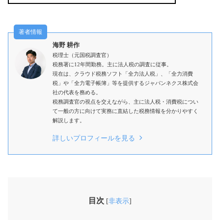
海野 耕作
税理士（元国税調査官）
税務署に12年間勤務。主に法人税の調査に従事。
現在は、クラウド税務ソフト「全力法人税」、「全力消費
税」や「全力電子帳簿」等を提供するジャパンネクス株式会
社の代表を務める。
税務調査官の視点を交えながら、主に法人税・消費税につい
て一般の方に向けて実務に直結した税務情報を分かりやすく
解説します。
詳しいプロフィールを見る
目次
[
非表示
]