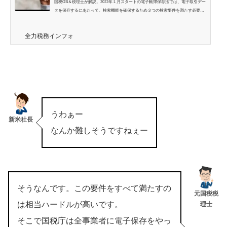
国税OB＆税理士が解説。2022年１月スタートの電子帳簿保存法では、電子取引デー
タを保存するにあたって、検索機能を確保するため３つの検索要件を満たす必要が
ある。実務で具体的にどのように処理すべきかを具体例を使いながらわかりやすく
解説。
全力税務インフォ
うわぁー
新米社長
なんか難しそうですねぇー
そうなんです。この要件をすべて満たすの
元国税税
は相当ハードルが高いです。
理士
そこで国税庁は全事業者に電子保存をやっ